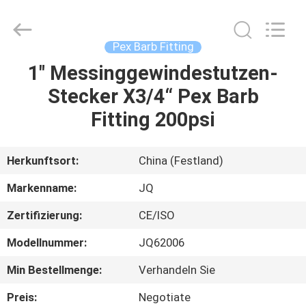
Taizhou
JinQuan
Copper
Co.,
Ltd..
Pex Barb Fitting
All
Rights
Reserved.
1" Messinggewindestutzen-
HAUS
Stecker X3/4“ Pex Barb
PRODUKTE
Fitting 200psi
ÜBER
Herkunftsort:
China (Festland)
UNS
Markenname:
JQ
Zertifizierung:
CE/ISO
FABRIK-
Modellnummer:
JQ62006
AUSFLUG
Min Bestellmenge:
Verhandeln Sie
QUALITÄTSKONTROLLE
Preis:
Negotiate