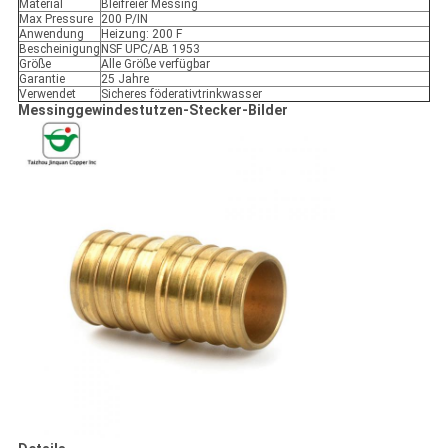
Material
Bleifreier Messing
Max Pressure
200 P/IN
Anwendung
Heizung: 200 F
Bescheinigung
NSF UPC/AB 1953
Größe
Alle Größe verfügbar
Garantie
25 Jahre
Verwendet
Sicheres föderativtrinkwasser
Messinggewindestutzen-Stecker-Bilder