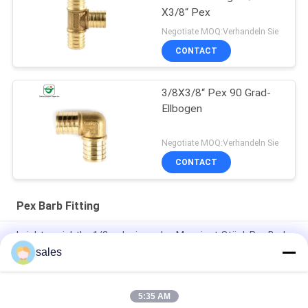
X3/8“ Pex
Negotiate MOQ:Verhandeln Sie
CONTACT
3/8X3/8“ Pex 90 Grad-
Ellbogen
Negotiate MOQ:Verhandeln Sie
CONTACT
Pex Barb Fitting
Leichtgewichtler 1/2 reduzierendes Messingt-Stück Pex Barb
Fitting ' ×1/2 " X3/4“
sales
KEIN lötendes Kupfer 3/8"“ Fitting des Reduziernippel-X3/8
5:35 AM
ISO9001 1"“ Kupfer-männlicher Adapter Pex Barb Fitting