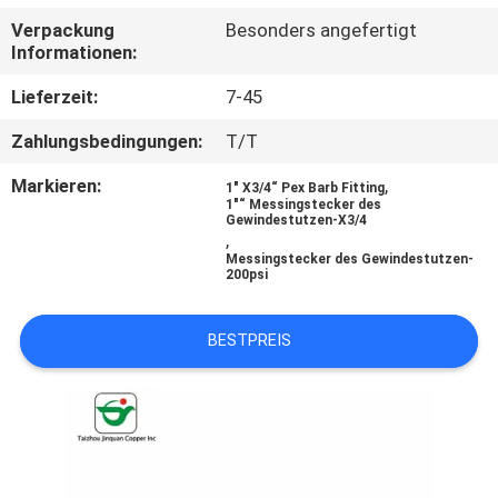
Verpackung
Besonders angefertigt
TRETEN
Informationen:
SIE
Lieferzeit:
7-45
MIT
Zahlungsbedingungen:
T/T
UNS
Markieren:
,
1" X3/4“ Pex Barb Fitting
IN
1"“ Messingstecker des
Gewindestutzen-X3/4
VERBINDUNG
,
Messingstecker des Gewindestutzen-
200psi
NACHRICHTEN
BESTPREIS
FORDERN
SIE EIN
ZITAT