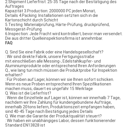
2.Shipment Lieferfrist: 25-35 Tage nach der Bestätigung des
Auftrages
Kapazität 3.Production: 2000000 PC jeden Monat,
Details 4.Packing: Installationen setzten sich in die
Kartonschicht durch Schicht
5.Testing: Materialprüfung, Härte-Prüfung, druckprüfend,
Messgerät-Prüfung
6.Inspection: Jede Fracht wird kontrolliert, bevor man versendet.
Die aus dritter Quelleinspektionsfirma ist annehmbar.
FAQ
Q. Sind Sie eine Fabrik oder eine Handelsgesellschaft?
: Wir sind direkte Fabrik, unsere Fertigungsstraße
mit.einschließen alle Messing-, Edelstahlkupfer- und
Aluminiumprodukte oder entsprechend Ihren Anforderungen
Q., wie lang tun mich müssen die Produktprobe für Inspektion
erhalten?
: Für Proben auf Lager, können wir sie Ihnen sofort schicken.
Wenn es neue Proben entsprechend Ihren Spezifikationen
machen muss, dauert es ungefähr 15 Werktage
Q. Was ist die Lieferfrist?
: Wenn die Einzelteile auf Lager ist, können wir innerhalb 7 Tage,
nachdem wir Ihre Zahlung für kundengebundene Aufträge,
innerhalb 20tons liefern, Produktionszeit empfangen haben,
sind 40-45 Tage nach Bestätigung jedes Details
Q. Wie man die Garantie der Produktqualität steuert?
: Wir haben ein unabhängiges Labor, dessen funktionierender
Standard EN13828 ist