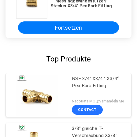
1" Messinggewindestutzen-
Stecker X3/4“ Pex Barb Fitting
200psi
Fortsetzen
Top Produkte
NSF 3/4" X3/4 " X3/4“
Pex Barb Fitting
Negotiate MOQ:Verhandeln Sie
CONTACT
3/8" gleiche T-
Verschraubung X3/8 '